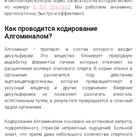
и бесплатную консультацию, записаться на которую можно
по номеру:
8 931 009-18-03
. Мы работаем: анонимно,
круглосуточно, быстро и эффективно.
Как проводится кодирование
Алгоминалом?
Алгоминал – препарат, в состав которого входит
дисульфирам. Это вещество блокирует природную
выработку ферментов печени, которые отвечают за
расщепление молекул этилового спирта. В норме этанол в
организме разлагается под действием
ацетальдегидрогеназы, которая превращаетспирт в
уксусный альдегид и другие соединения. Введение
дисульфирама не позволяет разлагать алкоголь
естественным путём, в результате превращается в опасный
яд для организма.
Кодирование Алгоминалом основано на установке запрета,
подкреплённого страхом неприятных ощущений. Больной
знает, что приём даже небольшого количества спиртного