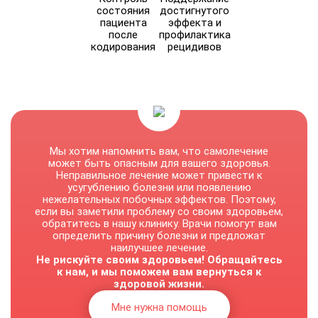
состояния
достигнутого
пациента
эффекта и
после
профилактика
кодирования
рецидивов
Мы хотим напомнить вам, что самолечение
может быть опасным для вашего здоровья.
Неправильное лечение может привести к
усугублению болезни или появлению
нежелательных побочных эффектов. Поэтому,
если вы заметили проблему со своим здоровьем,
обратитесь в нашу клинику. Врачи помогут вам
определить причину болезни и предложат
наилучшее лечение.
Не рискуйте своим здоровьем! Обращайтесь
к нам, и мы поможем вам вернуться к
здоровой жизни.
Мне нужна помощь