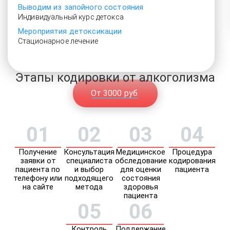
Выводим из запойного состояния
Индивидуальный курс детокса
Мероприятия детоксикации
Стационарное лечение
Этапы кодировки от алкоголизма
От 3000 руб.
01
02
03
04
Получение
Консультация
Медицинское
Процедура
заявки от
специалиста
обследование
кодирования
пациента по
и выбор
для оценки
пациента
телефону или
подходящего
состояния
на сайте
метода
здоровья
пациента
05
06
Контроль
Поддержание